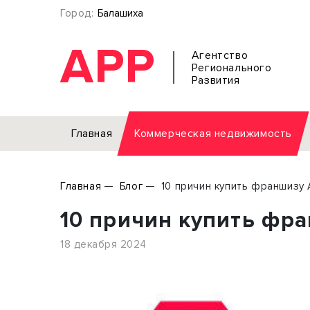
Город:
Балашиха
АРР
Агентство
Регионального
Развития
Главная
Коммерческая недвижимость
Аренда
Главная
Блог
10 причин купить франшизу 
Офис
Земел
10 причин купить фр
Торговое помещение
Отдел
Свободного назначения
Под о
18 декабря 2024
Склад
Бизне
Производство
Торго