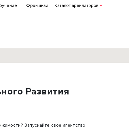
бучение
Франшиза
Каталог арендаторов
База объектов
коммерческой
ьного Развития
недвижимости
по всей России
Подробнее
ижимости? Запускайте свое агентство