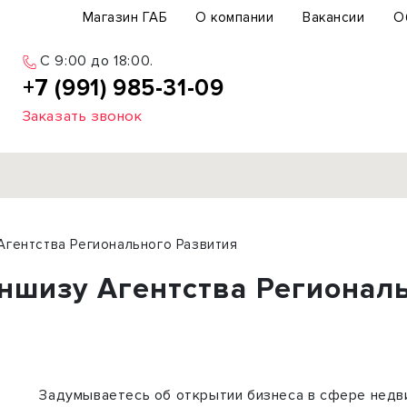
Магазин ГАБ
О компании
Вакансии
О
C 9:00 до 18:00.
+7 (991) 985-31-09
Заказать звонок
Продажа
Агентства Регионального Развития
ьный участок
Офис
аншизу Агентства Регионал
ьное здание
Торговое помещение
бщепит
Свободного назначения
с-центр
Склад
вый центр
Бизнес
Задумываетесь об открытии бизнеса в сфере недв