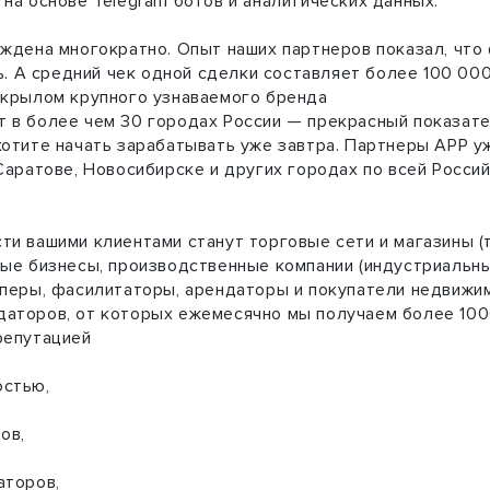
на основе Telegram ботов и аналитических данных.
ждена многократно. Опыт наших партнеров показал, что 
ь. А средний чек одной сделки составляет более 100 000 
 крылом крупного узнаваемого бренда
в более чем 30 городах России — прекрасный показател
отите начать зарабатывать уже завтра. Партнеры АРР уж
Саратове, Новосибирске и других городах по всей Росси
и вашими клиентами станут торговые сети и магазины (
ые бизнесы, производственные компании (индустриальны
оперы, фасилитаторы, арендаторы и покупатели недвижи
аторов, от которых ежемесячно мы получаем более 1000
репутацией
остью,
ов,
аторов,