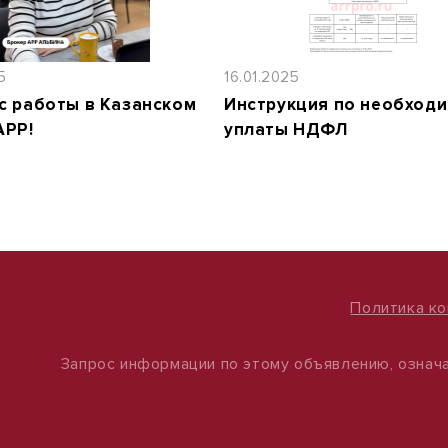
5
16.01.2025
с работы в Казанском
Инструкция по необход
АРР!
уплаты НДФЛ
Политика к
Запрос информации по этому объявлению, означа