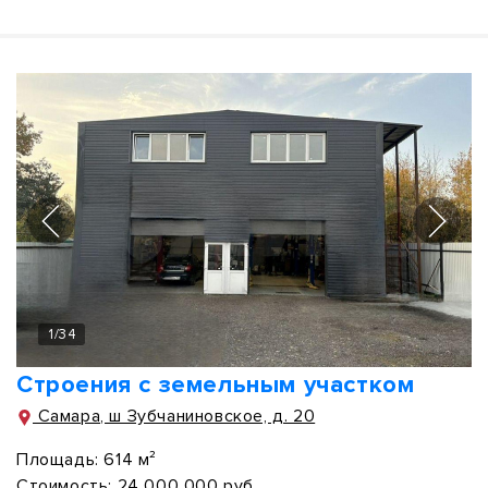
1
/
34
Строения с земельным участком
Самара, ш Зубчаниновское, д. 20
Площадь:
614 м²
Стоимость:
24 000 000 руб.