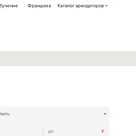
бучение
Франшиза
Каталог арендаторов
База объектов
коммерческой
недвижимости
по всей России
пить
Подробнее