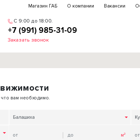
Магазин ГАБ
О компании
Вакансии
О
C 9:00 до 18:00.
+7 (991) 985-31-09
Заказать звонок
Продажа
движимости
ьный участок
Офис
ьное здание
Торговое помещение
 что вам необходимо.
бщепит
Свободного назначения
с-центр
Склад
Балашиха
Ку
вый центр
Бизнес