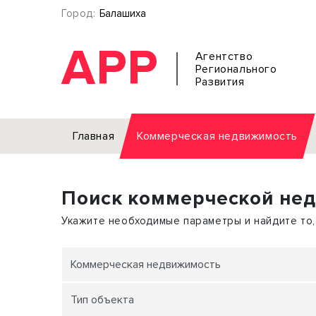
Город:
Балашиха
АРР
Агентство
Регионального
Развития
Главная
Коммерческая недвижимость
Аренда
Поиск коммерческой не
Офис
Земел
Торговое помещение
Отдел
Укажите необходимые параметры и найдите то,
Свободного назначения
Под о
Склад
Бизне
Коммерческая недвижимость
Производство
Торго
Тип объекта