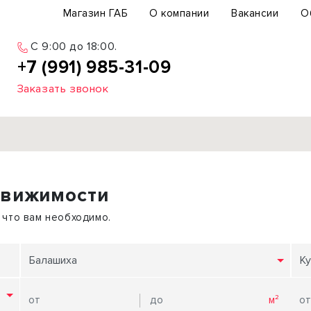
Магазин ГАБ
О компании
Вакансии
О
C 9:00 до 18:00.
+7 (991) 985-31-09
Заказать звонок
Продажа
движимости
ьный участок
Офис
ьное здание
Торговое помещение
 что вам необходимо.
бщепит
Свободного назначения
с-центр
Склад
Балашиха
Ку
вый центр
Бизнес