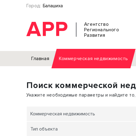
Город:
Балашиха
АРР
Агентство
Регионального
Развития
Главная
Коммерческая недвижимость
Аренда
Поиск коммерческой не
Офис
Земел
Торговое помещение
Отдел
Укажите необходимые параметры и найдите то,
Свободного назначения
Под о
Склад
Бизне
Коммерческая недвижимость
Производство
Торго
Тип объекта