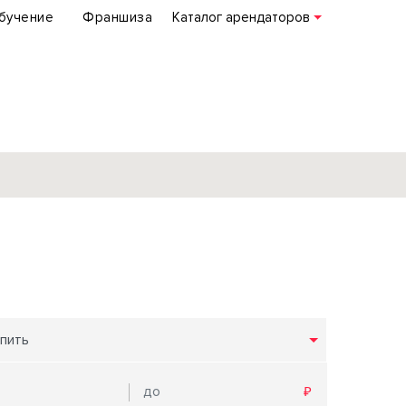
бучение
Франшиза
Каталог арендаторов
База объектов
коммерческой
недвижимости
по всей России
пить
Подробнее