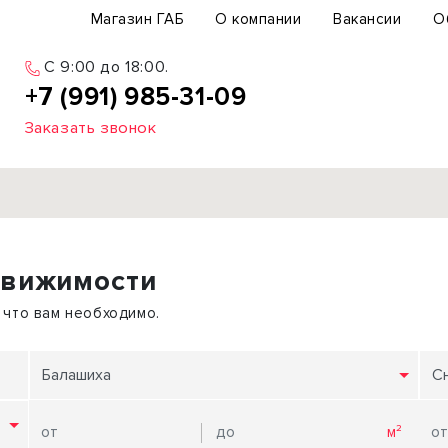
Магазин ГАБ
О компании
Вакансии
О
C 9:00 до 18:00.
+7 (991) 985-31-09
Заказать звонок
Продажа
движимости
ьный участок
Офис
ьное здание
Торговое помещение
 что вам необходимо.
бщепит
Свободного назначения
с-центр
Склад
Балашиха
С
вый центр
Бизнес