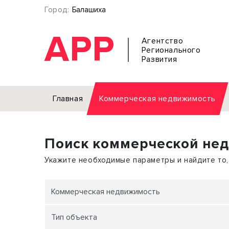
Город:
Балашиха
АРР
Агентство
Регионального
Развития
Главная
Коммерческая недвижимость
Аренда
Поиск коммерческой не
Офис
Земел
Торговое помещение
Отдел
Укажите необходимые параметры и найдите то,
Свободного назначения
Под о
Склад
Бизне
Коммерческая недвижимость
Производство
Торго
Тип объекта