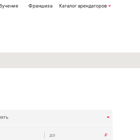
бучение
Франшиза
Каталог арендаторов
База объектов
коммерческой
недвижимости
по всей России
нять
Подробнее