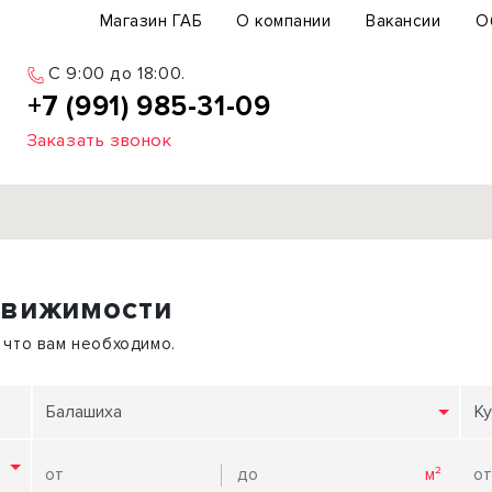
Магазин ГАБ
О компании
Вакансии
О
C 9:00 до 18:00.
+7 (991) 985-31-09
Заказать звонок
Продажа
движимости
ьный участок
Офис
ьное здание
Торговое помещение
 что вам необходимо.
бщепит
Свободного назначения
с-центр
Склад
Балашиха
Ку
вый центр
Бизнес