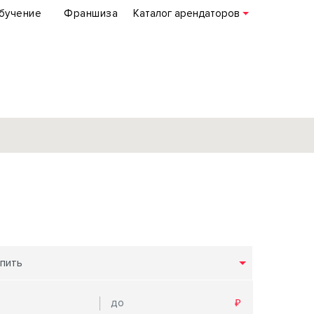
бучение
Франшиза
Каталог арендаторов
База объектов
коммерческой
недвижимости
по всей России
пить
Подробнее