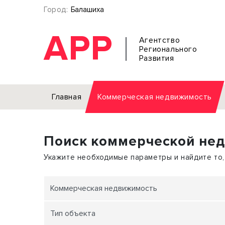
Город:
Балашиха
АРР
Агентство
Регионального
Развития
Главная
Коммерческая недвижимость
Аренда
Поиск коммерческой не
Офис
Земел
Торговое помещение
Отдел
Укажите необходимые параметры и найдите то,
Свободного назначения
Под о
Склад
Бизне
Коммерческая недвижимость
Производство
Торго
Тип объекта