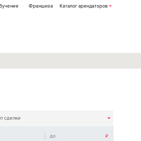
бучение
Франшиза
Каталог арендаторов
База объектов
коммерческой
недвижимости
по всей России
ип сделки
Подробнее