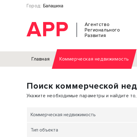
Город:
Балашиха
АРР
Агентство
Регионального
Развития
Главная
Коммерческая недвижимость
Аренда
Поиск коммерческой не
Офис
Земел
Торговое помещение
Отдел
Укажите необходимые параметры и найдите то,
Свободного назначения
Под о
Склад
Бизне
Коммерческая недвижимость
Производство
Торго
Тип объекта