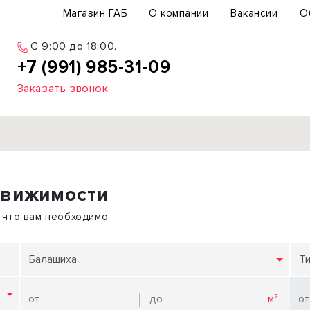
Магазин ГАБ
О компании
Вакансии
О
C 9:00 до 18:00.
+7 (991) 985-31-09
Заказать звонок
Продажа
движимости
ьный участок
Офис
ьное здание
Торговое помещение
 что вам необходимо.
бщепит
Свободного назначения
с-центр
Склад
Балашиха
Т
вый центр
Бизнес