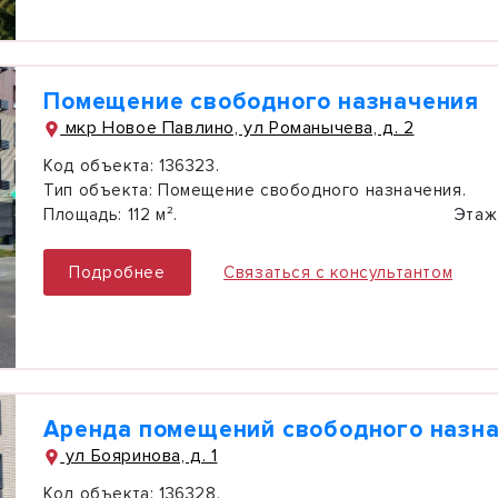
Помещение свободного назначения
мкр Новое Павлино, ул Романычева, д. 2
Код объекта:
136323.
Тип объекта:
Помещение свободного назначения.
Площадь:
112 м².
Этаж
Подробнее
Связаться с консультантом
Аренда помещений свободного назн
ул Бояринова, д. 1
Код объекта:
136328.