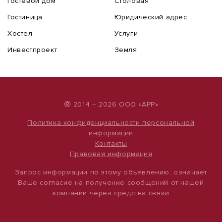
Гостевой дом
Столовая
Гостиница
Юридический адрес
Хостел
Услуги
Инвестпроект
Земля
®
2014 – 2026 ООО «АРР»
Политика конфиденциальности персональной
информации
Контакты
Правовая информация
Запрос информации по этому объявлению, означает
Ваше согласие на получение сообщений от нашей
компании через средства связи