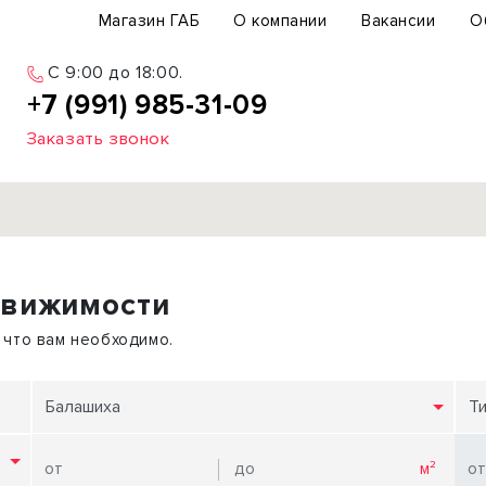
Магазин ГАБ
О компании
Вакансии
О
C 9:00 до 18:00.
+7 (991) 985-31-09
Заказать звонок
Продажа
движимости
ьный участок
Офис
ьное здание
Торговое помещение
 что вам необходимо.
бщепит
Свободного назначения
с-центр
Склад
Балашиха
Т
вый центр
Бизнес