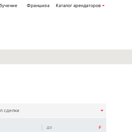
бучение
Франшиза
Каталог арендаторов
База объектов
коммерческой
недвижимости
по всей России
ип сделки
Подробнее