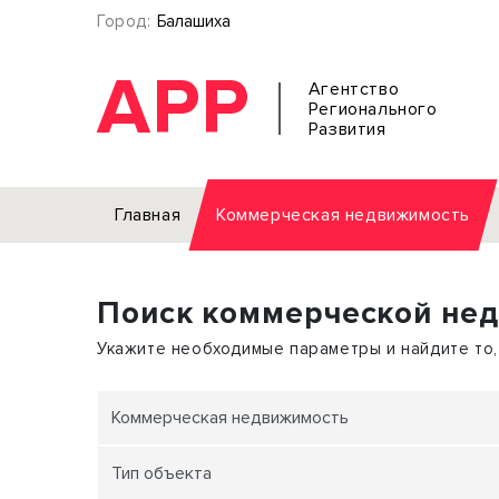
Город:
Балашиха
АРР
Агентство
Регионального
Развития
Главная
Коммерческая недвижимость
Аренда
Поиск коммерческой не
Офис
Земел
Торговое помещение
Отдел
Укажите необходимые параметры и найдите то,
Свободного назначения
Под о
Склад
Бизне
Коммерческая недвижимость
Производство
Торго
Тип объекта