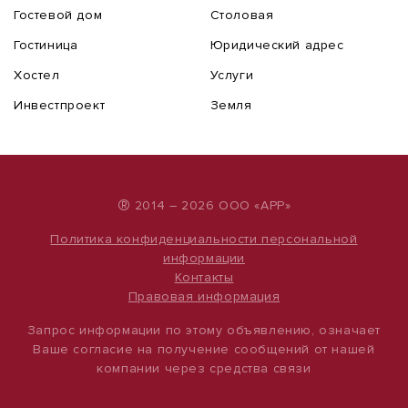
Гостевой дом
Столовая
Гостиница
Юридический адрес
Хостел
Услуги
Инвестпроект
Земля
®
2014 – 2026 ООО «АРР»
Политика конфиденциальности персональной
информации
Контакты
Правовая информация
Запрос информации по этому объявлению, означает
Ваше согласие на получение сообщений от нашей
компании через средства связи