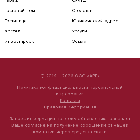
Гараж
Склад
Гостевой дом
Столовая
Гостиница
Юридический адрес
Хостел
Услуги
Инвестпроект
Земля
®
2014 – 2026 ООО «АРР»
Политика конфиденциальности персональной
информации
Контакты
Правовая информация
Запрос информации по этому объявлению, означает
Ваше согласие на получение сообщений от нашей
компании через средства связи