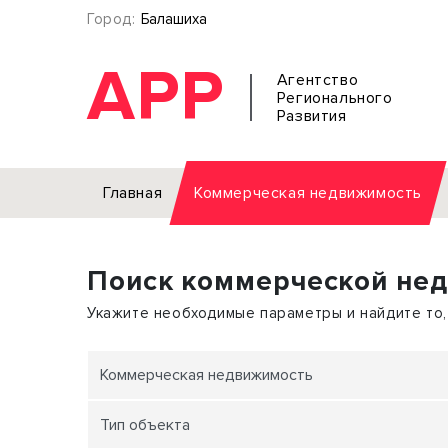
Город:
Балашиха
АРР
Агентство
Регионального
Развития
Главная
Коммерческая недвижимость
Аренда
Поиск коммерческой не
Офис
Земел
Торговое помещение
Отдел
Укажите необходимые параметры и найдите то,
Свободного назначения
Под о
Склад
Бизне
Коммерческая недвижимость
Производство
Торго
Тип объекта