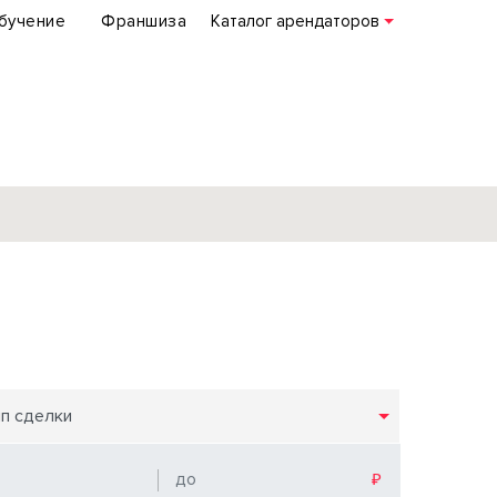
бучение
Франшиза
Каталог арендаторов
База объектов
коммерческой
недвижимости
по всей России
ип сделки
Подробнее